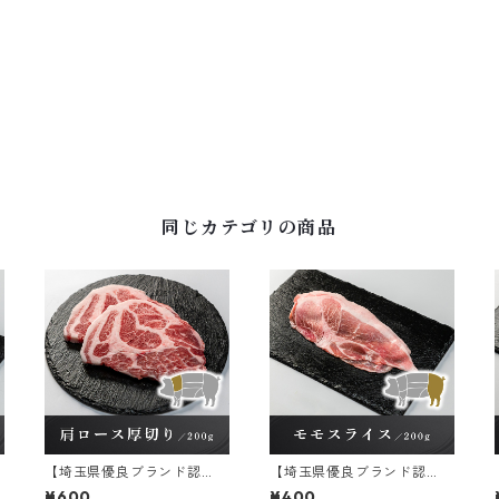
同じカテゴリの商品
【埼玉県優良ブランド認
【埼玉県優良ブランド認
定】彩の国愛彩三元豚 肩
定】彩の国愛彩三元豚 モ
¥600
¥400