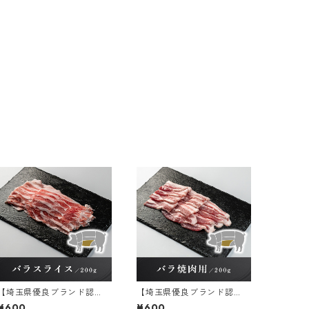
【埼玉県優良ブランド認
【埼玉県優良ブランド認
定】彩の国愛彩三元豚 バ
定】彩の国愛彩三元豚 バ
¥600
¥600