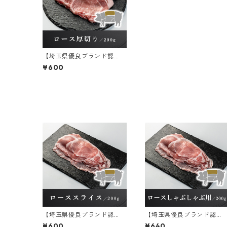
【埼玉県優良ブランド認
定】彩の国愛彩三元豚 ロ
¥600
ース厚切り【冷凍】 200g×
1パック
【埼玉県優良ブランド認
【埼玉県優良ブランド認
定】彩の国愛彩三元豚 ロ
定】彩の国愛彩三元豚 ロ
¥600
¥640