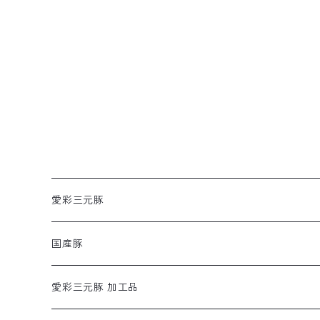
愛彩三元豚
ロース
国産豚
モモ
愛彩三元豚 加工品