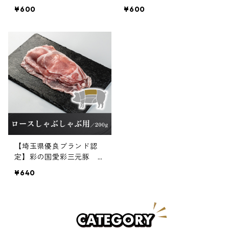
ース厚切り【冷凍】 200g
ーススライス【冷凍】 20
¥600
¥600
×1パック
0g×1パック
【埼玉県優良ブランド認
定】彩の国愛彩三元豚 ロ
ースしゃぶしゃぶ用【冷
¥640
凍】 200g×1パック