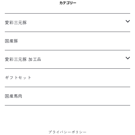
愛彩三元豚
ロース
国産豚
モモ
愛彩三元豚 加工品
バラ
あらびきシュウマイ
ギフトセット
肩
国産馬肉
ヒレ
ウデ
プライバシーポリシー