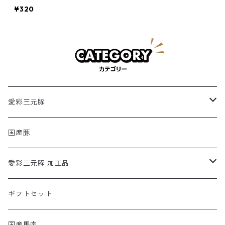
き肉（3㎜）冷凍 200g
¥320
×1パック
愛彩三元豚
ロース
国産豚
モモ
愛彩三元豚 加工品
バラ
あらびきシュウマイ
ギフトセット
肩
国産馬肉