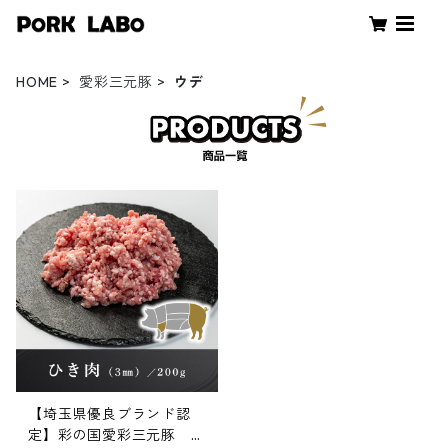
HOME
愛彩三元豚
ウデ
【埼玉県優良ブランド認
定】彩の国愛彩三元豚 ひ