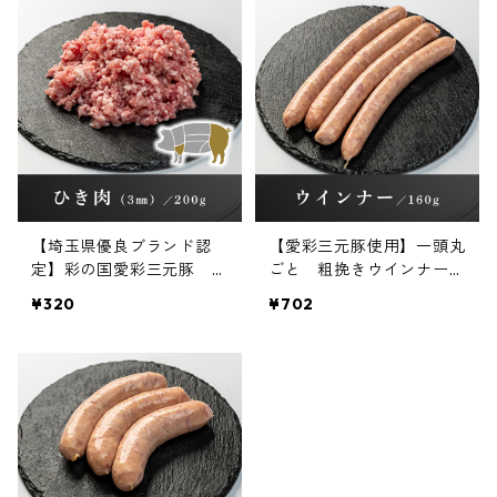
【埼玉県優良ブランド認
【愛彩三元豚使用】一頭丸
定】彩の国愛彩三元豚 ひ
ごと 粗挽きウインナー
き肉（3㎜）冷凍 200g
冷凍 160g×1パック
¥320
¥702
×1パック