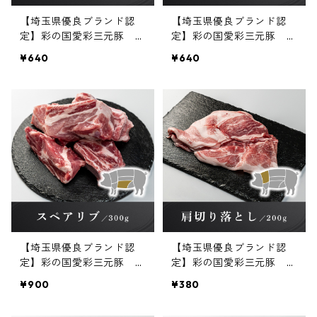
【埼玉県優良ブランド認
【埼玉県優良ブランド認
定】彩の国愛彩三元豚 ロ
定】彩の国愛彩三元豚 バ
ースしゃぶしゃぶ用【冷
ラしゃぶしゃぶ用 冷凍
¥640
¥640
凍】 200g×1パック
200g×1パック
【埼玉県優良ブランド認
【埼玉県優良ブランド認
定】彩の国愛彩三元豚 ス
定】彩の国愛彩三元豚 肩
ペアリブ 冷凍 300g×1
切り落とし 冷凍 200g
¥900
¥380
パック
×1パック