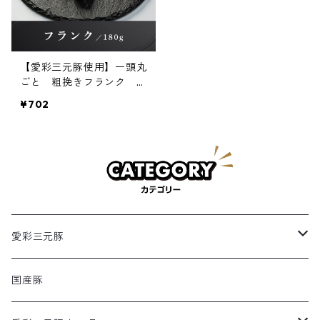
【愛彩三元豚使用】一頭丸
ごと 粗挽きフランク 冷
凍 180g×1パック
¥702
愛彩三元豚
ロース
国産豚