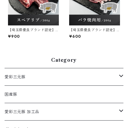
【埼玉県優良ブランド認定】
【埼玉県優良ブランド認定】
彩の国愛彩三元豚 スペアリ
彩の国愛彩三元豚 バラ焼肉
¥900
¥600
ブ 冷凍 300g×1パック
用 冷凍 200g×1パック
Category
愛彩三元豚
ロース
国産豚
モモ
愛彩三元豚 加工品