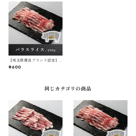
【埼玉県優良ブランド認定】
彩の国愛彩三元豚 バラスラ
¥600
イス 冷凍 200g×1パック
同じカテゴリの商品