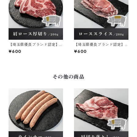
【埼玉県優良ブランド認定】
【埼玉県優良ブランド認定】
彩の国愛彩三元豚 肩ロース
彩の国愛彩三元豚 ロースス
¥600
¥600
厚切り【冷凍】 200g×1パッ
ライス【冷凍】 200g×1パッ
ク
ク
その他の商品