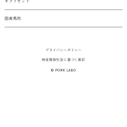
バラ
あらびきシュウマイ
ギフトセット
肩
国産馬肉
ヒレ
プライバシーポリシー
ウデ
特定商取引法に基づく表記
© PORK LABO