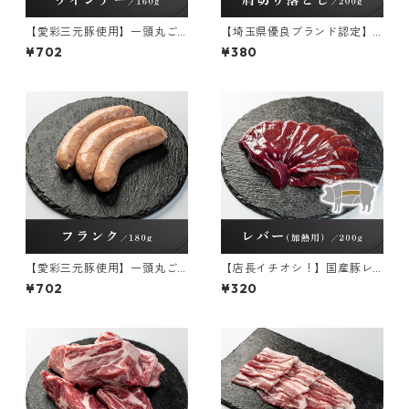
【愛彩三元豚使用】一頭丸ご
【埼玉県優良ブランド認定】
と 粗挽きウインナー 冷
彩の国愛彩三元豚 肩切り落
¥702
¥380
凍 160g×1パック
とし 冷凍 200g×1パック
【愛彩三元豚使用】一頭丸ご
【店長イチオシ！】国産豚レ
と 粗挽きフランク 冷凍 1
バー(加熱用) 冷凍 200g×1パ
¥702
¥320
80g×1パック
ック