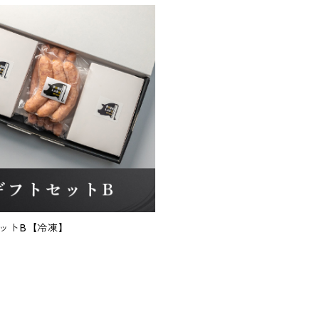
ットB【冷凍】