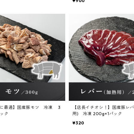
¥900
に最適】国産豚モツ 冷凍 3
【店長イチオシ！】国産豚レバ
パック
用) 冷凍 200g×1パック
¥320