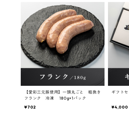
【愛彩三元豚使用】一頭丸ごと 粗挽き
ギフトセ
フランク 冷凍 180g×1パック
¥702
¥4,000