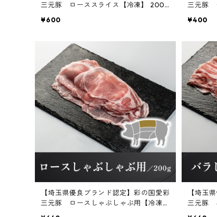
三元豚 ローススライス【冷凍】 200g
三元豚 
×1パック
パック
¥600
¥400
【埼玉県優良ブランド認定】彩の国愛彩
【埼玉県
三元豚 ロースしゃぶしゃぶ用【冷凍】
三元豚 
200g×1パック
00g×1