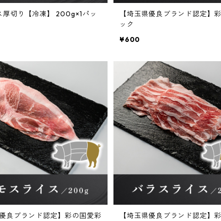
切り【冷凍】 200g×1パッ
【埼玉県優良ブランド認定】彩の
ック
¥600
優良ブランド認定】彩の国愛彩
【埼玉県優良ブランド認定】