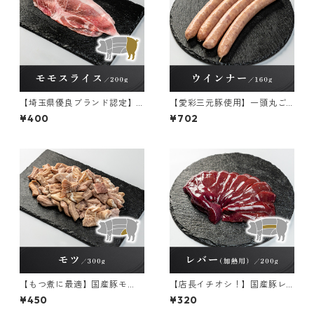
【埼玉県優良ブランド認定】
【愛彩三元豚使用】一頭丸ご
彩の国愛彩三元豚 モモスラ
と 粗挽きウインナー 冷
¥400
¥702
イス【冷凍】 200g×1パック
凍 160g×1パック
【もつ煮に最適】国産豚モ
【店長イチオシ！】国産豚レ
ツ 冷凍 300g×1パック
バー(加熱用) 冷凍 200g×1パ
¥450
¥320
ック