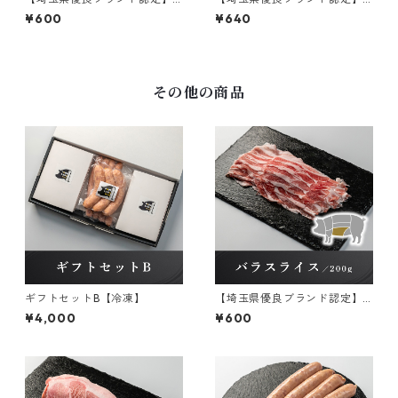
彩の国愛彩三元豚 バラスラ
彩の国愛彩三元豚 ロースし
¥600
¥640
イス 冷凍 200g×1パック
ゃぶしゃぶ用【冷凍】 200g×
1パック
その他の商品
ギフトセットB【冷凍】
【埼玉県優良ブランド認定】
彩の国愛彩三元豚 バラスラ
¥4,000
¥600
イス 冷凍 200g×1パック