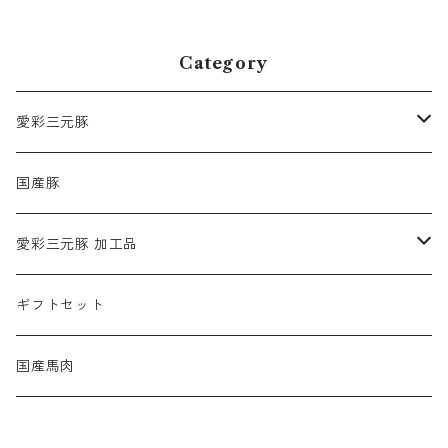
Category
愛彩三元豚
ロース
国産豚
モモ
愛彩三元豚 加工品
バラ
あらびきシュウマイ
ギフトセット
肩
国産馬肉
ヒレ