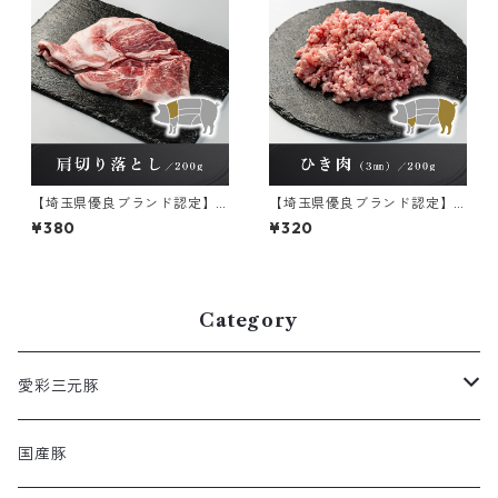
【埼玉県優良ブランド認定】
【埼玉県優良ブランド認定】
彩の国愛彩三元豚 肩切り落
彩の国愛彩三元豚 ひき肉（3
¥380
¥320
とし 冷凍 200g×1パック
㎜）冷凍 200g×1パック
Category
愛彩三元豚
ロース
国産豚