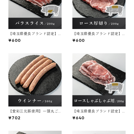
【埼玉県優良ブランド認定】
【埼玉県優良ブランド認定】
彩の国愛彩三元豚 バラスラ
彩の国愛彩三元豚 ロース厚
¥600
¥600
イス 冷凍 200g×1パック
切り【冷凍】 200g×1パック
【愛彩三元豚使用】一頭丸ご
【埼玉県優良ブランド認定】
と 粗挽きウインナー 冷
彩の国愛彩三元豚 ロースし
¥702
¥640
凍 160g×1パック
ゃぶしゃぶ用【冷凍】 200g×
1パック