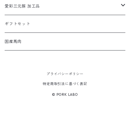
モモ
愛彩三元豚 加工品
バラ
あらびきシュウマイ
ギフトセット
肩
国産馬肉
ヒレ
プライバシーポリシー
ウデ
特定商取引法に基づく表記
© PORK LABO